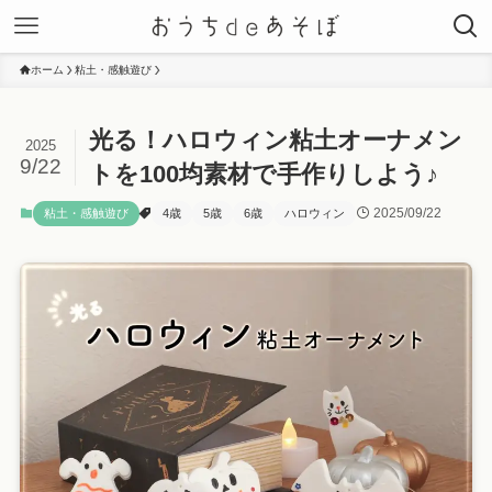
ホーム
粘土・感触遊び
光る！ハロウィン粘土オーナメン
2025
9/22
トを100均素材で手作りしよう♪
2025/09/22
粘土・感触遊び
4歳
5歳
6歳
ハロウィン