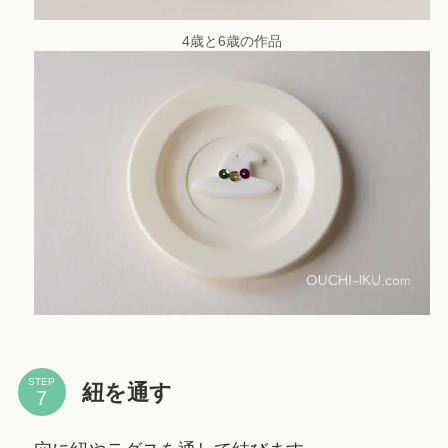
4歳と6歳の作品
STEP
紐を通す