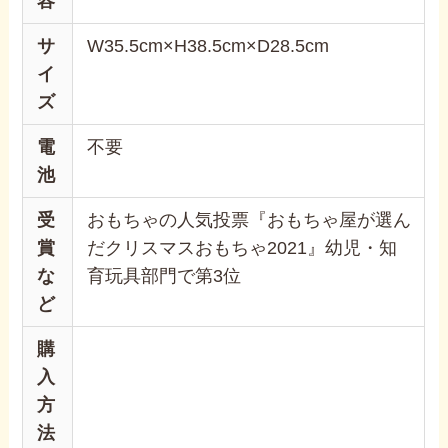
容
サ
W35.5cm×H38.5cm×D28.5cm
イ
ズ
電
不要
池
受
おもちゃの人気投票『おもちゃ屋が選ん
賞
だクリスマスおもちゃ2021』幼児・知
な
育玩具部門で第3位
ど
購
入
方
法