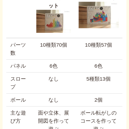
ット
パーツ
10種類70個
10種類57個
数
パネル
6色
6色
スロー
なし
5種類13個
プ
ボール
なし
2個
主な遊
面や立体、展
ボール転がしの
び方
開図を作って
コースを作って
遊ぶ
遊ぶ