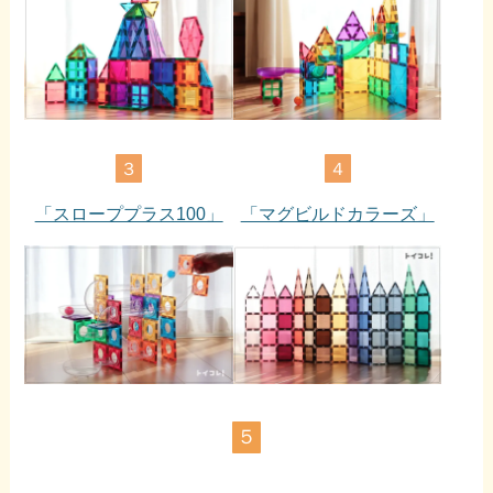
３
４
「スローププラス100」
「マグビルドカラーズ」
５