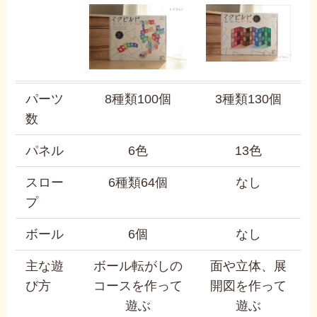
パーツ
8種類100個
3種類130個
数
パネル
6色
13色
スロー
6種類64個
なし
プ
ボール
6個
なし
主な遊
ボール転がしの
面や立体、展
び方
コースを作って
開図を作って
遊ぶ
遊ぶ