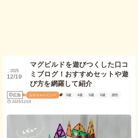
マグビルドを遊びつくした口コ
2025
ミブログ！おすすめセットや遊
12/19
び方を網羅して紹介
広告
おもちゃレビュー
3歳
4歳
5歳
6歳
感性
2025/12/19