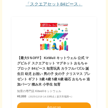
「スクエアセット84ピース」
【最大5％OFF】 KitWell キットウェル 公式 マ
グビルド スクエアセット マグネット おもちゃ
ブロック 84ピース 知育玩具 カラフルパズル 誕
生日 幼児 お祝い 男の子 女の子 クリスマス プレ
ゼント ギフト 3歳 4歳 5歳 6歳 磁石 おもちゃ 追
加パーツ 積み木 小学生 知育
知育の専門店 Kitwellキットウェル
¥8,888
（2025/12/19 14:33時点 | 楽天市場調べ）
Amazon