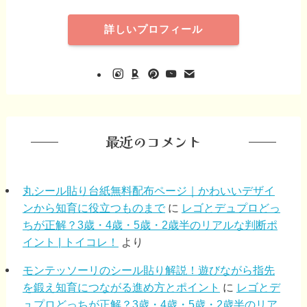
詳しいプロフィール
最近のコメント
丸シール貼り台紙無料配布ページ｜かわいいデザイ
ンから知育に役立つものまで
に
レゴとデュプロどっ
ちが正解？3歳・4歳・5歳・2歳半のリアルな判断ポ
イント | トイコレ！
より
モンテッソーリのシール貼り解説！遊びながら指先
を鍛え知育につながる進め方とポイント
に
レゴとデ
ュプロどっちが正解？3歳・4歳・5歳・2歳半のリア