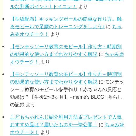
ルな判断ポイント | トイコレ！
より
【型紙配布】キッキングボールの簡単な作り方。触
るモビールで足腰のトレーニングをしよう♪
に
ちゃ
み＠オウチーク！
より
【モンテッソーリ教育のモビール】作り方～時期別
の効果的な使い方までわかりやすく解説
に
ちゃみ＠
オウチーク！
より
【モンテッソーリ教育のモビール】作り方～時期別
の効果的な使い方までわかりやすく解説
に
モンテッ
ソーリ教育のモビールを手作り！赤ちゃんの反応と
効果は？【生後2〜3ヶ月】 - meme's BLOG | 暮らし
の記録
より
こどもちゃれんじ紹介利用方法＆プレゼントで人気
おすすめ品は？届いたものを一挙公開！
に
ちゃみ＠
オウチーク！
より