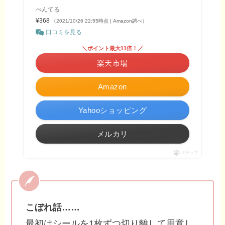
ぺんてる
¥368
（2021/10/26 22:55時点 | Amazon調べ）
口コミを見る
＼ポイント最大11倍！／
楽天市場
Amazon
Yahooショッピング
メルカリ
ポチップ
こぼれ話……
最初はシールを1枚ずつ切り離して用意し