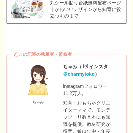
丸シール貼り台紙無料配布ページ
｜かわいいデザインから知育に役
立つものまで
この記事の執筆者・監修者
ちゃみ（
インスタ
＠charmytoko
）
Instagramフォロワー
11.2万人。
ちゃみ
知育・おもちゃクリエ
イターママで、モンテ
ッソーリ教具本にも知
識を提供。教材研究が
得意。娘は年中・年長