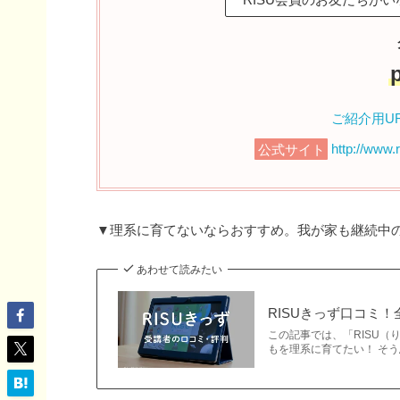
ご紹介用UR
公式サイト
http://www.
▼理系に育てないならおすすめ。我が家も継続中
あわせて読みたい
RISUきっず口コミ
この記事では、「RISU
もを理系に育てたい！ そ