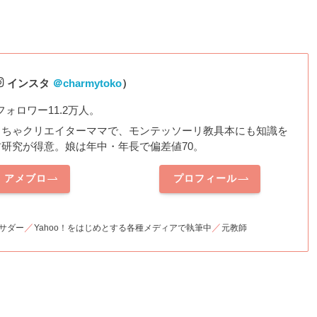
インスタ
＠charmytoko
）
amフォロワー11.2万人。
もちゃクリエイターママで、モンテッソーリ教具本にも知識を
研究が得意。娘は年中・年長で偏差値70。
アメブロ
プロフィール
／
／
サダー
Yahoo！をはじめとする各種メディアで執筆中
元教師