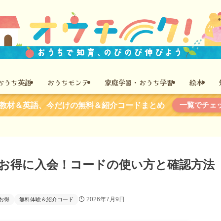
おうち英語
おうちモンテ
家庭学習・おうち学習
絵本
一覧でチェ
教材＆英語、今だけの無料＆紹介コードまとめ
でお得に入会！コードの使い方と確認方法
】
2026年7月9日
お得
無料体験＆紹介コード