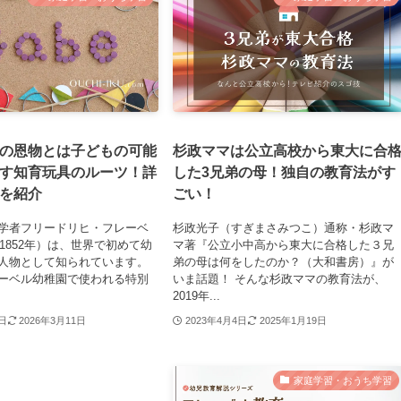
の恩物とは子どもの可能
杉政ママは公立高校から東大に合
す知育玩具のルーツ！詳
した3兄弟の母！独自の教育法がす
を紹介
ごい！
学者フリードリヒ・フレーベ
杉政光子（すぎまさみつこ）通称・杉政マ
～1852年）は、世界で初めて幼
マ著『公立小中高から東大に合格した３兄
人物として知られています。
弟の母は何をしたのか？（大和書房）』が
ーベル幼稚園で使われる特別
いま話題！ そんな杉政ママの教育法が、
2019年...
7日
2026年3月11日
2023年4月4日
2025年1月19日
家庭学習・おうち学習