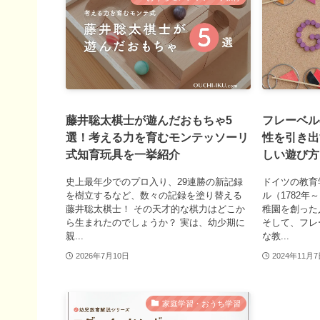
藤井聡太棋士が遊んだおもちゃ5
フレーベル
選！考える力を育むモンテッソーリ
性を引き出
式知育玩具を一挙紹介
しい遊び方
史上最年少でのプロ入り、29連勝の新記録
ドイツの教育
を樹立するなど、数々の記録を塗り替える
ル（1782年
藤井聡太棋士！ その天才的な棋力はどこか
稚園を創った
ら生まれたのでしょうか？ 実は、幼少期に
そして、フレ
親...
な教...
2026年7月10日
2024年11月
家庭学習・おうち学習