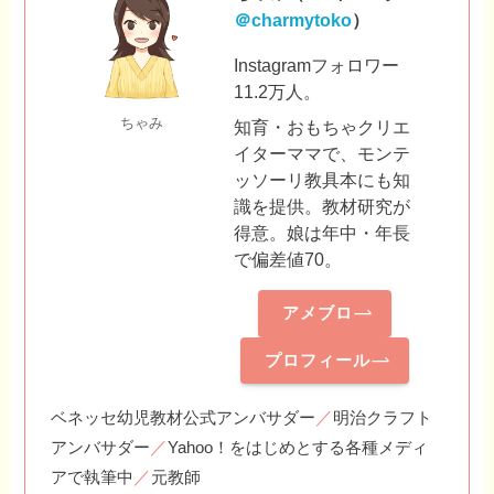
＠charmytoko
）
Instagramフォロワー
11.2万人。
ちゃみ
知育・おもちゃクリエ
イターママで、モンテ
ッソーリ教具本にも知
識を提供。教材研究が
得意。娘は年中・年長
で偏差値70。
アメブロ
プロフィール
／
ベネッセ幼児教材公式アンバサダー
明治クラフト
／
アンバサダー
Yahoo！をはじめとする各種メディ
／
アで執筆中
元教師