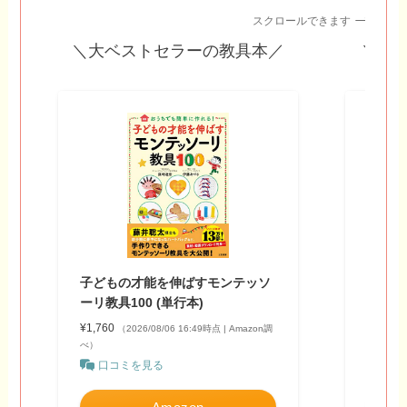
スクロールできます
＼大ベストセラーの教具本／
＼10
子どもの才能を伸ばすモンテッソ
１００
ーリ教具100 (単行本)
著:おう
¥1,760
¥790
（2026/08/06 16:49時点 | Amazon調
（2
べ）
べ）
口コミを見る
口コ